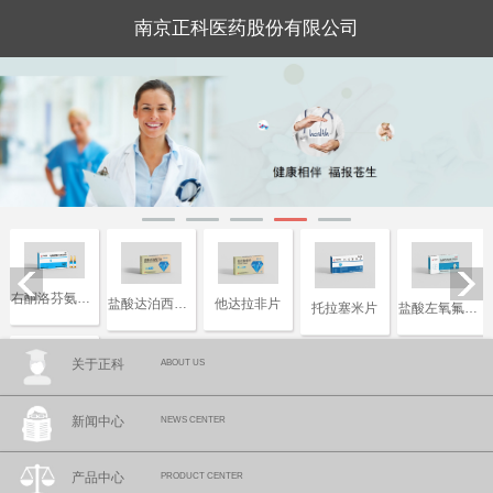
南京正科医药股份有限公司
右酮洛芬氨汀三醇注射液
盐酸达泊西汀片
他达拉非片
托拉塞米片
盐酸左氧氟沙星片
关于正科
ABOUT US
复合磷酸氢钾注射液
新闻中心
NEWS CENTER
产品中心
PRODUCT CENTER