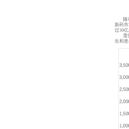
随
新药市
过30
需
生和患