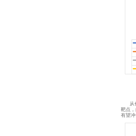
从
靶点，
有望冲