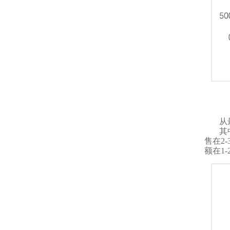
从
其
售在2
额在1